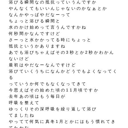
浴びる瞬間なの抵抗っていうんですか
やんなくてもいいんじゃないのかなぁとか
なんかやっぱやだなーって
ちょっと浴びる瞬間と
水のかけ始めって言うんですかね
何秒間かなんですけど
さーっと水かかってる時にちょっと
抵抗というかありますね
あでも浴びちゃえばその3秒とか2秒かわかん
ないけど
最初はやだなーなんですけど
浴びていくうちになんかどうでもよくなってく
る
っていうか何でもなくなってきて
今思えばその始めた頃の11月頃ですか
去年あの頃はもう毎日が
呼吸を整えて
ゆっくりその深呼吸を繰り返して浴び
てましたね
やってて何気に真冬1月とかにはもう慣れてき
てたかな