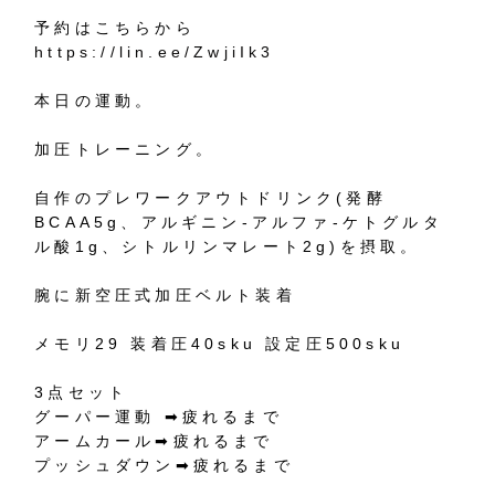
予約はこちらから
https://lin.ee/ZwjiIk3
本日の運動。
加圧トレーニング。
自作のプレワークアウトドリンク(発酵
BCAA5g、アルギニン-アルファ-ケトグルタ
ル酸1g、シトルリンマレート2g)を摂取。
腕に新空圧式加圧ベルト装着
メモリ29 装着圧40sku 設定圧500sku
3点セット
グーパー運動 ➡︎疲れるまで
アームカール➡︎疲れるまで
プッシュダウン➡︎疲れるまで