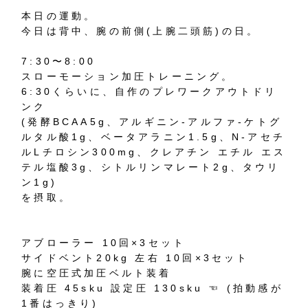
本日の運動。
今日は背中、腕の前側(上腕二頭筋)の日。
7:30〜8:00
スローモーション加圧トレーニング。
6:30くらいに、自作のプレワークアウトドリ
ンク
(発酵BCAA5g、アルギニン-アルファ-ケトグ
ルタル酸1g、ベータアラニン1.5g、N-アセチ
ルLチロシン300mg、クレアチン エチル エス
テル塩酸3g、シトルリンマレート2g、タウリ
ン1g)
を摂取。
アブローラー 10回×3セット
サイドベント20kg 左右 10回×3セット
腕に空圧式加圧ベルト装着
装着圧 45sku 設定圧 130sku ☜ (拍動感が
1番はっきり)