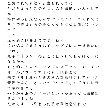
全然それでも効くと言われててね
ただちょっとこのきついのも結構いいみたいで
ね
特にやっぱ足なんかすごい気に入ってくれてね
そうで昨日もあの腕なんかも点状出血バンバン
出て
てで
足もあの限界までですよねえ
追い込んでえ？うちでレッグプレス一番軽いの
でねま
九キロ十ポンドのとこにピンしてもかける二に
なるから
もう約九キロでレックプレス三セットやってで
オールアウトですよねもう限界まで
来でベルト取った後のあの動機息切れでたうん
普段そんなにきついのでやってなくてうちに来
て結構きつく
やるからあのダメージというかあれがね結構出
るんですよね
だからすごい終わった後が動機息切れで