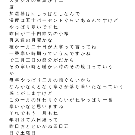
スタジオの室温が十二
度
加湿器は回しっぱなしなんで
湿度は五十パーセントぐらいあるんですけど
やっぱり寒いですね
昨日が二十四節気の小寒
再来週の月曜かな
確か一月二十日が大寒って言ってね
一番寒い時期っていうんですかね
で二月三日の節分がだから
その寒い時と暖かい時のその境目っていう
か
毎年やっぱり二月の頭ぐらいから
なんかなんとなく寒さが落ち着いたなっていう
感じがしますけど
この一月の終わりぐらいがねやっぱり一番
寒いかなと思いますね
それでもう一月もね
年明けて六日経って
昨日おとといがね四日五
日で土曜日