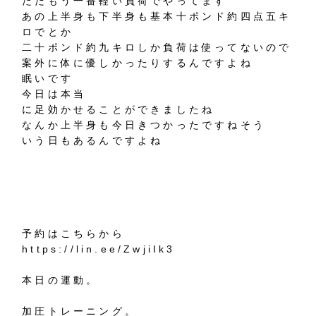
ただもう一番軽い負荷でやってます
あの上半身も下半身も基本十ポンド約四点五キ
ロでとか
二十ポンド約九キロしか負荷は使ってないので
案外に体に優しかったりするんですよね
眠いです
今日は本当
に足効かせることができましたね
なんか上半身も今日きつかったですねそう
いう日もあるんですよね
予約はこちらから
https://lin.ee/ZwjiIk3
本日の運動。
加圧トレーニング。