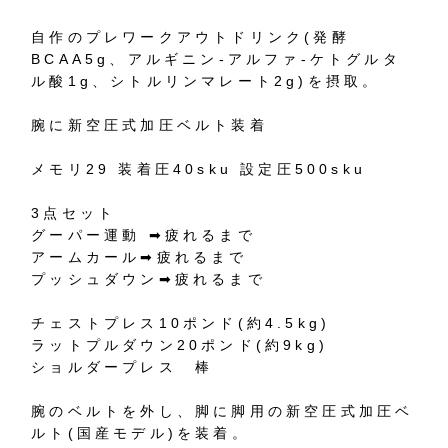
自作のプレワークアウトドリンク(発酵
BCAA5g、アルギニン-アルファ-ケトグルタ
ル酸1g、シトルリンマレート2g)を摂取。
腕に新空圧式加圧ベルト装着
メモリ29 装着圧40sku 設定圧500sku
3点セット
グーパー運動 ➡︎疲れるまで
アームカール➡︎疲れるまで
プッシュダウン➡︎疲れるまで
チェストプレス10ポンド(約4.5kg)
ラットプルダウン20ポンド(約9kg)
ショルダープレス 棒
腕のベルトを外し、脚に脚用の新空圧式加圧ベ
ルト(国産モデル)を装着。