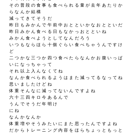
その普段の食事も食べられる量が去年あたりか
らなんか結構
減ってきてそうだ
昨日もみかんで午前中おとといかなおとといだ
昨日みかん食べる日もなかっおとといね
みかん食べようとしてなんだろう
いつもならほら十個ぐらい食べちゃうんですけ
ど
二つかな三つか四つ食べたらなんかお腹いっぱ
いになっちゃって
それ以上入んなくてね
なんか食べられるようはまた減ってるなってね
思いましたけどね
体重そんなに減ってないんですよね
六十三四キロ今あるんで
うんでそうだ年明け
にね
なんかなんか
体重増やそうみたいにまた思ったんですよね
だからトレーニング内容をほらちょっともっと