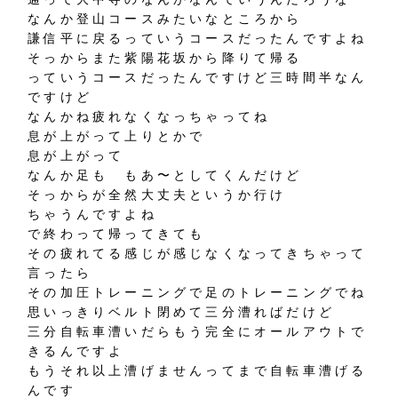
なんか登山コースみたいなところから
謙信平に戻るっていうコースだったんですよね
そっからまた紫陽花坂から降りて帰る
っていうコースだったんですけど三時間半なん
ですけど
なんかね疲れなくなっちゃってね
息が上がって上りとかで
息が上がって
なんか足も もあ〜としてくんだけど
そっからが全然大丈夫というか行け
ちゃうんですよね
で終わって帰ってきても
その疲れてる感じが感じなくなってきちゃって
言ったら
その加圧トレーニングで足のトレーニングでね
思いっきりベルト閉めて三分漕ればだけど
三分自転車漕いだらもう完全にオールアウトで
きるんですよ
もうそれ以上漕げませんってまで自転車漕げる
んです