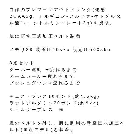
自作のプレワークアウトドリンク(発酵
BCAA5g、アルギニン-アルファ-ケトグルタ
ル酸1g、シトルリンマレート2g)を摂取。
腕に新空圧式加圧ベルト装着
メモリ29 装着圧40sku 設定圧500sku
3点セット
グーパー運動 ➡︎疲れるまで
アームカール➡︎疲れるまで
プッシュダウン➡︎疲れるまで
チェストプレス10ポンド(約4.5kg)
ラットプルダウン20ポンド(約9kg)
ショルダープレス 棒
腕のベルトを外し、脚に脚用の新空圧式加圧ベ
ルト(国産モデル)を装着。