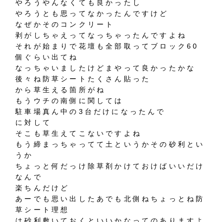
やろうやんなくても良かったし
やろうとも思ってなかったんですけど
なぜかそのコンクリート
剥がしちゃえってなっちゃったんですよね
それが始まりで花壇も全部取ってブロック60
個ぐらい出てね
なっちゃいましたけどまやって良かったかな
後々ね防草シートたくさん貼った
から草生える箇所がね
もうウチの南側に関しては
駐車場真ん中の3台だけになったんで
に対して
そこも草生えてこないですよね
もう締まっちゃってて土というかその砂利とい
うか
ちょっと何だっけ除草剤かけておけばいいだけ
なんで
楽ちんだけど
あーでも思い出したあでも北側ねちょっとね防
草シート理想
は砂利敷いておくといいかなってのありますよ