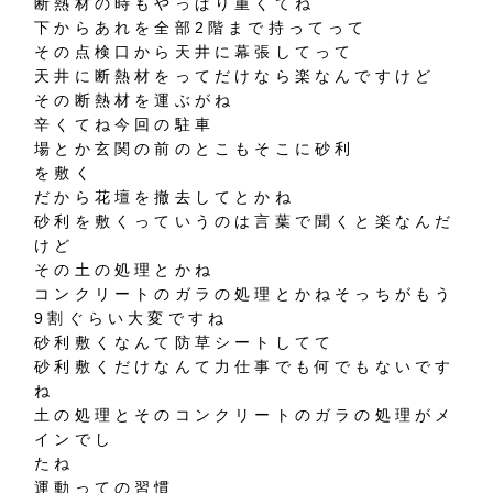
断熱材の時もやっぱり重くてね
下からあれを全部2階まで持ってって
その点検口から天井に幕張してって
天井に断熱材をってだけなら楽なんですけど
その断熱材を運ぶがね
辛くてね今回の駐車
場とか玄関の前のとこもそこに砂利
を敷く
だから花壇を撤去してとかね
砂利を敷くっていうのは言葉で聞くと楽なんだ
けど
その土の処理とかね
コンクリートのガラの処理とかねそっちがもう
9割ぐらい大変ですね
砂利敷くなんて防草シートしてて
砂利敷くだけなんて力仕事でも何でもないです
ね
土の処理とそのコンクリートのガラの処理がメ
インでし
たね
運動っての習慣