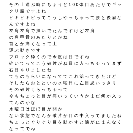
その土運ぶ時にちょうど100体目あたりでギッ
クリ腰ですよね
ビキビキビってこうしやっちゃって腰と後肩な
んですよね
左肩左肩で担いでたんですけど左肩
の肩甲骨のあたりとかね
首とか痛くなって土
運ぶ動きです
ブロック砕くので今度は目ですね
砕いてってこう破片がね目に入っちゃってまず
右目やりましたね
でものもらいになっててこれ治ってきたけど
そしたらおとといの水曜日に左目思いっきり
その破片くらっちゃって
今もちょっと目が痛いっていうかまだ何か入っ
てんのかな
水曜日はほぼ目が開か
ない状態でなんか破片が目の中入ってましたね
ちょっとぐりぐり目を動かすと涙が止まんなく
なってでね