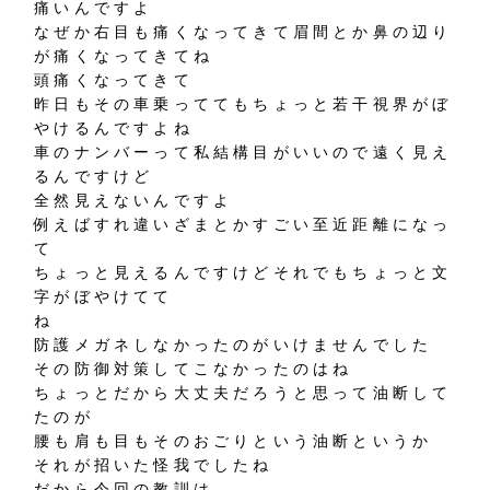
痛いんですよ
なぜか右目も痛くなってきて眉間とか鼻の辺り
が痛くなってきてね
頭痛くなってきて
昨日もその車乗っててもちょっと若干視界がぼ
やけるんですよね
車のナンバーって私結構目がいいので遠く見え
るんですけど
全然見えないんですよ
例えばすれ違いざまとかすごい至近距離になっ
て
ちょっと見えるんですけどそれでもちょっと文
字がぼやけてて
ね
防護メガネしなかったのがいけませんでした
その防御対策してこなかったのはね
ちょっとだから大丈夫だろうと思って油断して
たのが
腰も肩も目もそのおごりという油断というか
それが招いた怪我でしたね
だから今回の教訓は