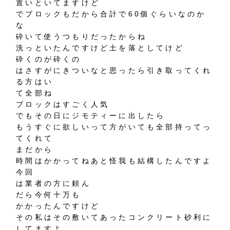
置いといてますけど
でブロックもだから合計で60個ぐらいなのか
な
砕いて使うつもりだったからね
洗っといたんですけど土を落としてけど
砕くのが砕くの
はさすがにきついなと思ったら引き取ってくれ
る方はい
て全部ね
ブロックはすごく人気
でもその日にジモティーに出したら
もうすぐに欲しいって方がいても全部持ってっ
てくれて
まだから
時間はかかってねあと怪我も結構したんですよ
今回
は業者の方に頼ん
だら今何十万も
かかったんですけど
その私はその敷いてあったコンクリート砂利に
してますよ