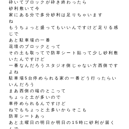
砕いてブロックが砕き終わったら
砂利敷いて今
家にある分で多分砂利は足りちゃいます
ね
もうちょっと盛ってもいいんですけど足りる感
じで
あと駐車場の一番
花壇のブロックとって
その土も取ってで防草シート貼って少し砂利敷
いたんですけど
一番なんだろうスタジオ側じゃない方西側です
よね
駐車場5台停められる家の一番どう行ったらい
いんだろう
まあ西側の端のとこって
ちょっと土が多いので
車停められるんですけど
ねでもちょっと土多いからそこも
防草シートあっ
あと土曜日の明日か明日の15時に砂利が届く
んで