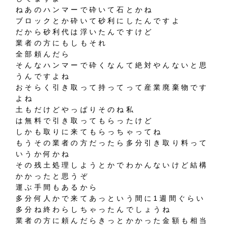
ねあのハンマーで砕いて石とかね
ブロックとか砕いて砂利にしたんですよ
だから砂利代は浮いたんですけど
業者の方にもしもそれ
全部頼んだら
そんなハンマーで砕くなんて絶対やんないと思
うんですよね
おそらく引き取って持ってって産業廃棄物です
よね
土もだけどやっぱりそのね私
は無料で引き取ってもらったけど
しかも取りに来てもらっちゃってね
もうその業者の方だったら多分引き取り料って
いうか何かね
その残土処理しようとかでわかんないけど結構
かかったと思うぞ
運ぶ手間もあるから
多分何人かで来てあっという間に1週間ぐらい
多分ね終わらしちゃったんでしょうね
業者の方に頼んだらきっとかかった金額も相当