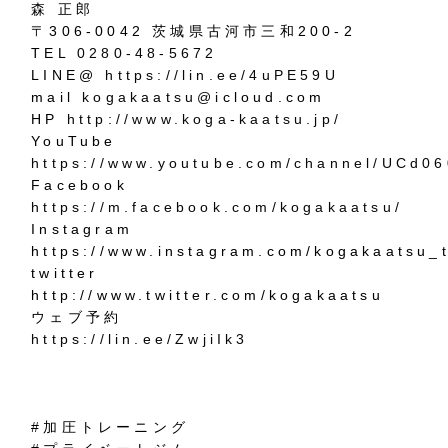
森 正郎
〒306-0042 茨城県古河市三和200-2
TEL
0280-48-5672
LINE@
https://lin.ee/4uPE59U
mail
kogakaatsu@i
cloud.com
HP
http://www.koga-kaatsu.jp/
YouTube
https://www.youtube.com/channel/UCd
Facebook
https://m.facebook.com/kogakaatsu/
Instagram
https://www.instagram.com/kogakaatsu_t
twitter
http://www.twitter.com/kogakaatsu
ウェブ予約
https://lin.ee/ZwjiIk3
#加圧トレーニング