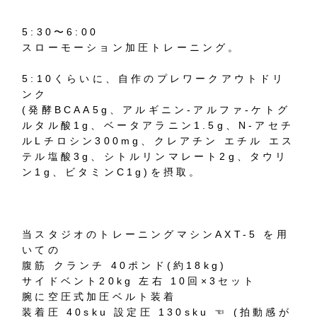
5:30〜6:00
スローモーション加圧トレーニング。
5:10くらいに、自作のプレワークアウトドリ
ンク
(発酵BCAA5g、アルギニン-アルファ-ケトグ
ルタル酸1g、ベータアラニン1.5g、N-アセチ
ルLチロシン300mg、クレアチン エチル エス
テル塩酸3g、シトルリンマレート2g、タウリ
ン1g、ビタミンC1g)を摂取。
当スタジオのトレーニングマシンAXT-5 を用
いての
腹筋 クランチ 40ポンド(約18kg)
サイドベント20kg 左右 10回×3セット
腕に空圧式加圧ベルト装着
装着圧 40sku 設定圧 130sku ☜ (拍動感が