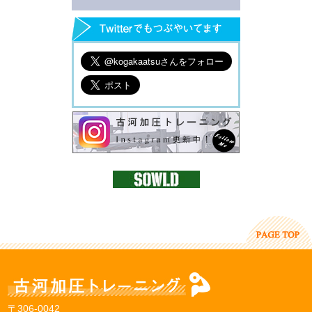
〒306-0042