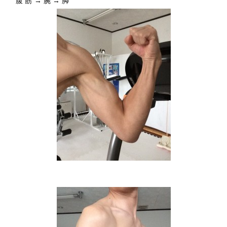
腹筋→腕→脚