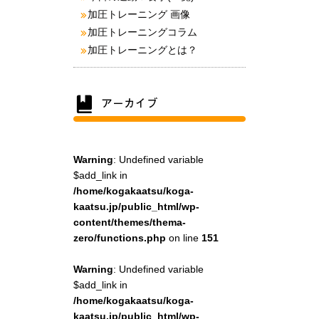
加圧トレーニング 画像
加圧トレーニングコラム
加圧トレーニングとは？
Warning
: Undefined variable
$add_link in
/home/kogakaatsu/koga-
kaatsu.jp/public_html/wp-
content/themes/thema-
zero/functions.php
on line
151
Warning
: Undefined variable
$add_link in
/home/kogakaatsu/koga-
kaatsu.jp/public_html/wp-