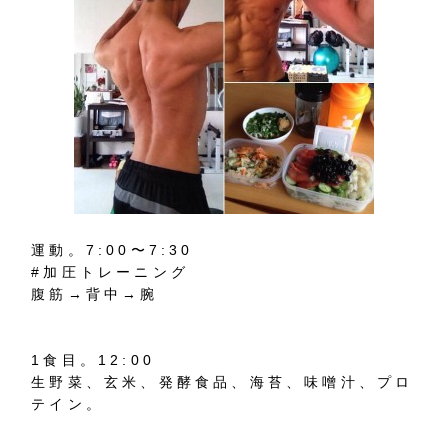
運動。7:00〜7:30
#加圧トレーニング
腹筋→背中→腕
1食目。12:00
生野菜、玄米、発酵食品、海苔、味噌汁、プロ
テイン。