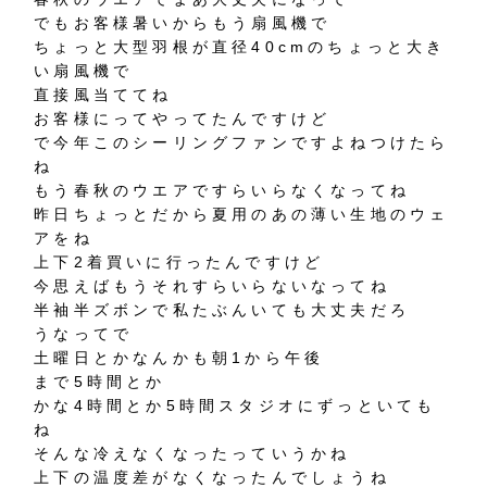
でもお客様暑いからもう扇風機で
ちょっと大型羽根が直径40cmのちょっと大き
い扇風機で
直接風当ててね
お客様にってやってたんですけど
で今年このシーリングファンですよねつけたら
ね
もう春秋のウエアですらいらなくなってね
昨日ちょっとだから夏用のあの薄い生地のウェ
アをね
上下2着買いに行ったんですけど
今思えばもうそれすらいらないなってね
半袖半ズボンで私たぶんいても大丈夫だろ
うなってで
土曜日とかなんかも朝1から午後
まで5時間とか
かな4時間とか5時間スタジオにずっといても
ね
そんな冷えなくなったっていうかね
上下の温度差がなくなったんでしょうね