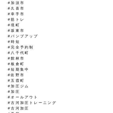
#加須市
#久喜市
#幸手市
#筋トレ
#境町
#坂東市
#パンプアップ
#時短
#完全予約制
#八千代町
#館林市
#板倉町
#短期集中
#佐野市
#五霞町
#加圧ジム
#加圧
#オールアウト
#古河加圧トレーニング
#古河加圧