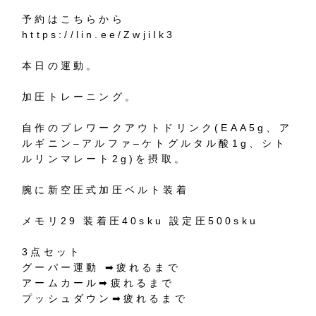
予約はこちらから
https://lin.ee/ZwjiIk3
本日の運動。
加圧トレーニング。
自作のプレワークアウトドリンク
(EAA5g
、ア
ルギニン
–
アルファ
–
ケトグルタル酸
1g
、シト
ルリンマレート
2g)
を摂取。
腕に新空圧式加圧ベルト装着
メモリ
29
装着圧
40sku
設定圧
500sku
3
点セット
グーパー運動
➡︎
疲れるまで
アームカール
➡︎
疲れるまで
プッシュダウン
➡︎
疲れるまで