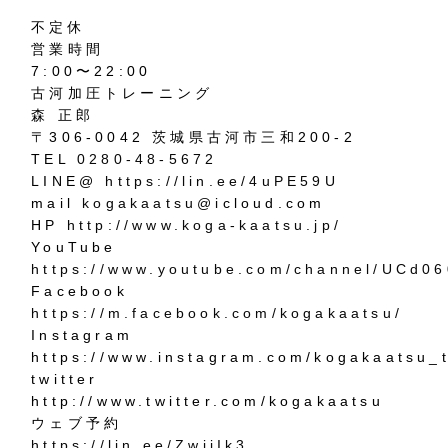
不定休
営業時間
7:00
〜
22:00
古河加圧トレーニング
森
正郎
〒
306-0042
茨城県古河市三和
200-2
TEL
0280-48-5672
LINE@
https://lin.ee/4uPE59U
mail
kogakaatsu@i
cloud.com
HP
http://www.koga-kaatsu.jp/
YouTube
https://www.youtube.com/channel/UCd
Facebook
https://m.facebook.com/kogakaatsu/
Instagram
https://www.instagram.com/kogakaatsu_t
twitter
http://www.twitter.com/kogakaatsu
ウェブ予約
https://lin.ee/ZwjiIk3