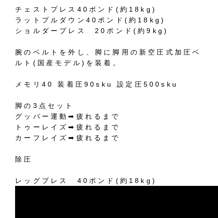
チェストプレス
40
ポンド
(
約
18kg)
ラットプルダウン
40
ポンド
(
約
18kg)
ショルダープレス
20
ポンド
(
約
9kg)
腕のベルトを外し、脚に脚用の新空圧式加圧ベ
ルト
(
国産モデル
)
を装着。
メモリ
40
装着圧
90sku
設定圧
500sku
脚の
3
点セット
グッパー運動
➡︎
疲れるまで
トゥーレイズ
➡︎
疲れるまで
カーフレイズ
➡︎
疲れるまで
除圧
レッグプレス
40
ポンド
(
約
18kg)