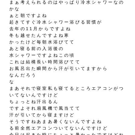
まぁ考えられるのはやっぱり冷水シャワーなの
かな
ぁと朝ですよね
起きてすぐ冷水シャワー浴びる習慣が
去年の11月からですよね
冬も越せたんですよね寒
かったけど毎朝水浴びてて
あと寝る前の入浴後の
水シャワーですよねこの頃
これは結構長い時間浴びてて
お風呂出た瞬間から汗が引いてますから
なんだろう
な
まあそれで寝室私も寝てるところエアコンがつ
いてないんですけど
ちょっとね汗出るん
ですよそれ扇風機で風当てて
汗が引いてから寝ますけど
そうですねあまあ暑くないんですよね
る前全然エアコンついてないんですけど
今日は起きた時にちょっと暑かったですけどね