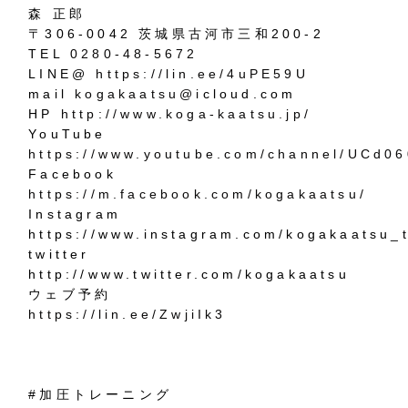
森 正郎
〒306-0042 茨城県古河市三和200-2
TEL
0280-48-5672
LINE@
https://lin.ee/4uPE59U
mail
kogakaatsu@i
cloud.com
HP
http://www.koga-kaatsu.jp/
YouTube
https://www.youtube.com/channel/UCd
Facebook
https://m.facebook.com/kogakaatsu/
Instagram
https://www.instagram.com/kogakaatsu_t
twitter
http://www.twitter.com/kogakaatsu
ウェブ予約
https://lin.ee/ZwjiIk3
#加圧トレーニング