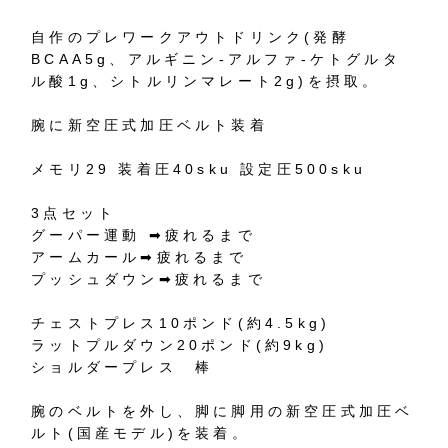
自作のプレワークアウトドリンク(発酵
BCAA5g、アルギニン-アルファ-ケトグルタ
ル酸1g、シトルリンマレート2g)を摂取。
腕に新空圧式加圧ベルト装着
メモリ29 装着圧40sku 設定圧500sku
3点セット
グーパー運動 ➡︎疲れるまで
アームカール➡︎疲れるまで
プッシュダウン➡︎疲れるまで
チェストプレス10ポンド(約4.5kg)
ラットプルダウン20ポンド(約9kg)
ショルダープレス 棒
腕のベルトを外し、脚に脚用の新空圧式加圧ベ
ルト(国産モデル)を装着。