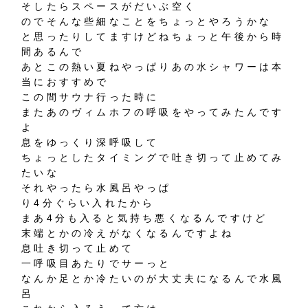
そしたらスペースがだいぶ空く
のでそんな些細なことをちょっとやろうかな
と思ったりしてますけどねちょっと午後から時
間あるんで
あとこの熱い夏ねやっぱりあの水シャワーは本
当におすすめで
この間サウナ行った時に
またあのヴィムホフの呼吸をやってみたんです
よ
息をゆっくり深呼吸して
ちょっとしたタイミングで吐き切って止めてみ
たいな
それやったら水風呂やっぱ
り4分ぐらい入れたから
まあ4分も入ると気持ち悪くなるんですけど
末端とかの冷えがなくなるんですよね
息吐き切って止めて
一呼吸目あたりでサーっと
なんか足とか冷たいのが大丈夫になるんで水風
呂