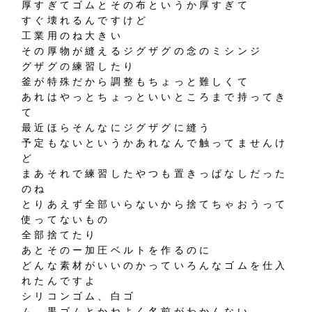
厚すぎてゴムとその布というか厚すぎて
すぐ壊れるんですけど
工業用のね大きい
その厚物が縫えるジグザグの念のミシンジ
グザグの練習したり
釜が特殊だから調整もちょっと難しくて
あれはやっとちょっといいところまで持ってき
て
最近ほらそんなにジグザグに縫う
予定もないというかあれなんで触ってませんけ
ど
まあそれで練習したやつも置きっぱなしだった
のね
とりあえず全部いらないから捨てちゃおうって
使ってないもの
全部捨てたり
あとそのー加圧ベルトを作るのに
どんな素材がいいのかっていろんなゴムを仕入
れたんですよ
シリコンゴム、白ゴ
ム、黒ゴムとかねよく名前がわかんない