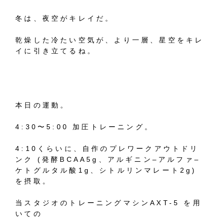
冬は、夜空がキレイだ。
乾燥した冷たい空気が、より一層、星空をキレ
イに引き立てるね。
本日の運動。
4:30
〜
5:00
加圧トレーニング。
4:10
くらいに、自作のプレワークアウトドリ
ンク
(
発酵
BCAA5g
、アルギニン
–
アルファ
–
ケトグルタル酸
1g
、シトルリンマレート
2g)
を摂取。
当スタジオのトレーニングマシン
AXT-5
を用
いての