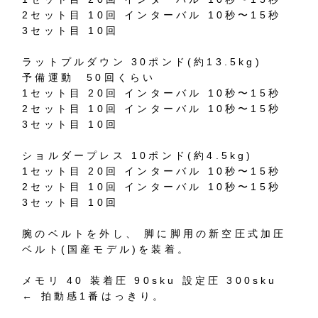
2
セット目
10
回
インターバル
10
秒〜
15
秒
3
セット目
10
回
ラットプルダウン
30
ポンド
(
約
13.5kg)
予備運動
50
回くらい
1
セット目
20
回
インターバル
10
秒〜
15
秒
2
セット目
10
回
インターバル
10
秒〜
15
秒
3
セット目
10
回
ショルダープレス
10
ポンド
(
約
4.5kg)
1
セット目
20
回
インターバル
10
秒〜
15
秒
2
セット目
10
回
インターバル
10
秒〜
15
秒
3
セット目
10
回
腕のベルトを外し、
脚に脚用の新空圧式加圧
ベルト
(
国産モデル
)
を装着。
メモリ
40
装着圧
90sku
設定圧
300sku
←
拍動感
1
番はっきり。