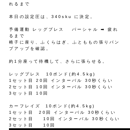
れるまで
本日の設定圧は、
340sku
に決定。
予備運動
レッグプレス
パーシャル
➡︎
疲れ
るまで
椅子に座り、ふくらはぎ、ふとももの張りパン
プアップを確認。
約
1
分座って待機して、さらに張らせる。
レッグプレス
10
ポンド
(
約
4.5kg)
1
セット目
20
回
インターバル
30
秒くらい
2
セット目
10
回
インターバル
30
秒くらい
3
セット目
10
回
カーフレイズ
10
ポンド
(
約
4.5kg)
1
セット目
20
回
インターバル
30
秒くらい
2
セット目
10
回
インターバル
30
秒くらい
3
セット目
10
回