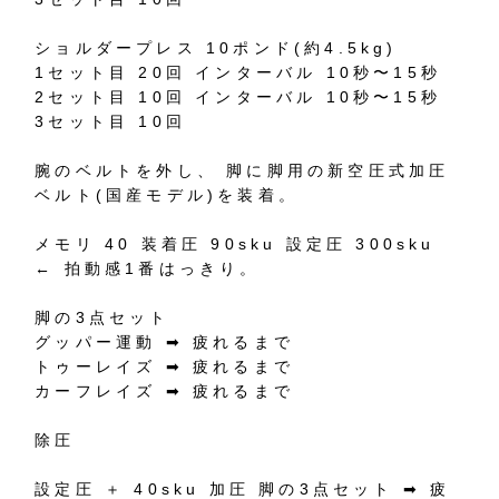
ショルダープレス
10
ポンド
(
約
4.5kg)
1
セット目
20
回
インターバル
10
秒〜
15
秒
2
セット目
10
回
インターバル
10
秒〜
15
秒
3
セット目
10
回
腕のベルトを外し、
脚に脚用の新空圧式加圧
ベルト
(
国産モデル
)
を装着。
メモリ
40
装着圧
90sku
設定圧
300sku
←
拍動感
1
番はっきり。
脚の
3
点セット
グッパー運動
➡︎
疲れるまで
トゥーレイズ
➡︎
疲れるまで
カーフレイズ
➡︎
疲れるまで
除圧
設定圧
＋
40sku
加圧
脚の
3
点セット
➡︎
疲