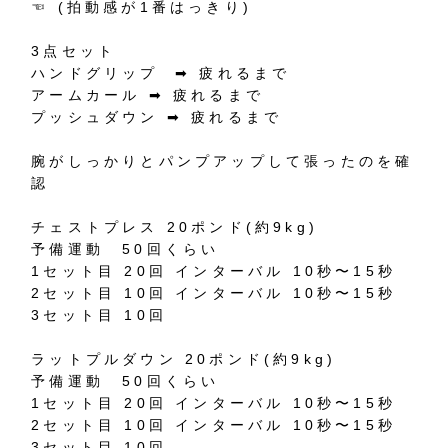
☜
(
拍動感が
1
番はっきり
)
3
点セット
ハンドグリップ
➡︎
疲れるまで
アームカール
➡︎
疲れるまで
プッシュダウン
➡︎
疲れるまで
腕がしっかりとパンプアップして張ったのを確
認
チェストプレス
20
ポンド
(
約
9kg)
予備運動
50
回くらい
1
セット目
20
回
インターバル
10
秒〜
15
秒
2
セット目
10
回
インターバル
10
秒〜
15
秒
3
セット目
10
回
ラットプルダウン
20
ポンド
(
約
9kg)
予備運動
50
回くらい
1
セット目
20
回
インターバル
10
秒〜
15
秒
2
セット目
10
回
インターバル
10
秒〜
15
秒
3
セット目
10
回