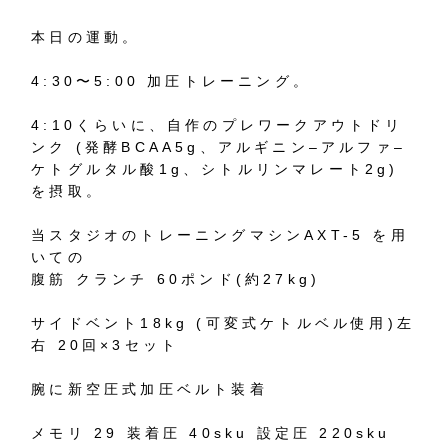
本日の運動。
4:30
〜
5:00
加圧トレーニング。
4:10
くらいに、自作のプレワークアウトドリ
ンク
(
発酵
BCAA5g
、アルギニン
–
アルファ
–
ケトグルタル酸
1g
、シトルリンマレート
2g)
を摂取。
当スタジオのトレーニングマシン
AXT-5
を用
いての
腹筋
クランチ
60
ポンド
(
約
27kg)
サイドベント
18kg (
可変式ケトルベル使用
)
左
右
20
回
×3
セット
腕に新空圧式加圧ベルト装着
メモリ
29
装着圧
40sku
設定圧
220sku