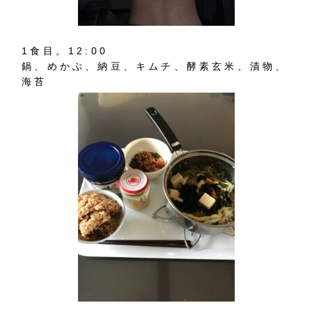
1
食目。
12:00
鍋、めかぶ、納豆、キムチ、酵素玄米、漬物、
海苔