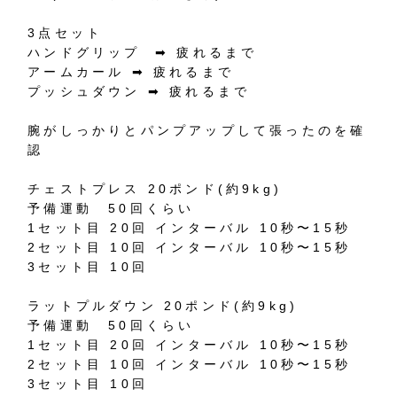
3
点セット
ハンドグリップ
➡︎
疲れるまで
アームカール
➡︎
疲れるまで
プッシュダウン
➡︎
疲れるまで
腕がしっかりとパンプアップして張ったのを確
認
チェストプレス
20
ポンド
(
約
9kg)
予備運動
50
回くらい
1
セット目
20
回
インターバル
10
秒〜
15
秒
2
セット目
10
回
インターバル
10
秒〜
15
秒
3
セット目
10
回
ラットプルダウン
20
ポンド
(
約
9kg)
予備運動
50
回くらい
1
セット目
20
回
インターバル
10
秒〜
15
秒
2
セット目
10
回
インターバル
10
秒〜
15
秒
3
セット目
10
回