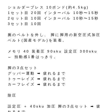
ショルダープレス
10
ポンド
(
約
4.5kg)
1
セット目
20
回
インターバル
10
秒〜
15
秒
2
セット目
10
回
インターバル
10
秒〜
15
秒
3
セット目
10
回
腕のベルトを外し、
脚に脚用の新空圧式加圧
ベルト
(
国産モデル
)
を装着。
メモリ
40
装着圧
90sku
設定圧
300sku
←
拍動感
1
番はっきり。
脚の
3
点セット
グッパー運動
➡︎
疲れるまで
トゥーレイズ
➡︎
疲れるまで
カーフレイズ
➡︎
疲れるまで
除圧
設定圧
＋
40sku
加圧
脚の
3
点セット
➡︎
疲
れるまで