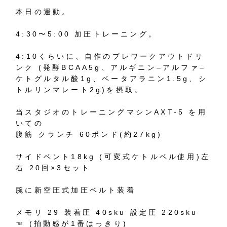
本日の運動。
4:30
〜
5:00
加圧トレーニング。
4:10
くらいに、自作のプレワークアウトドリ
ンク
(
発酵
BCAA5g
、アルギニン
–
アルファ
–
ケトグルタル酸
1g
、ベータアラニン
1.5g
、シ
トルリンマレート
2g)
を摂取。
当スタジオのトレーニングマシン
AXT-5
を用
いての
腹筋
クランチ
60
ポンド
(
約
27kg)
サイドベント
18kg (
可変式ケトルベル使用
)
左
右
20
回
×3
セット
腕に新空圧式加圧ベルト装着
メモリ
29
装着圧
40sku
設定圧
220sku
☜
(
拍動感が
1
番はっきり
)