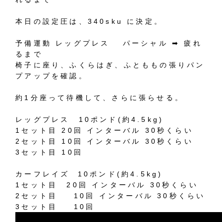
本日の設定圧は、
340sku
に決定。
予備運動
レッグプレス
パーシャル
➡︎
疲れ
るまで
椅子に座り、ふくらはぎ、ふとももの張りパン
プアップを確認。
約
1
分座って待機して、さらに張らせる。
レッグプレス
10
ポンド
(
約
4.5kg)
1
セット目
20
回
インターバル
30
秒くらい
2
セット目
10
回
インターバル
30
秒くらい
3
セット目
10
回
カーフレイズ
10
ポンド
(
約
4.5kg)
1
セット目
20
回
インターバル
30
秒くらい
2
セット目
10
回
インターバル
30
秒くらい
3
セット目
10
回