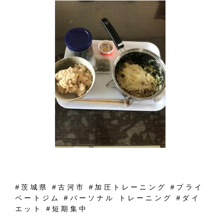
#
茨城県
#
古河市
#
加圧トレーニング
#
プライ
ベートジム
#
パーソナル
トレーニング
#
ダイ
エット
#
短期集中