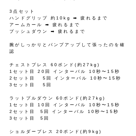
3
点セット
ハンドグリップ
約
10kg
➡︎
疲れるまで
アームカール
➡︎
疲れるまで
プッシュダウン
➡︎
疲れるまで
腕がしっかりとパンプアップして張ったのを確
認
チェストプレス
60
ポンド
(
約
27kg)
1
セット目
20
回
インターバル
10
秒〜
15
秒
2
セット目
5
回
インターバル
10
秒〜
15
秒
3
セット目
5
回
ラットプルダウン
60
ポンド
(
約
27kg)
1
セット目
10
回
インターバル
10
秒〜
15
秒
2
セット目
5
回
インターバル
10
秒〜
15
秒
3
セット目
5
回
ショルダープレス
20
ポンド
(
約
9kg)