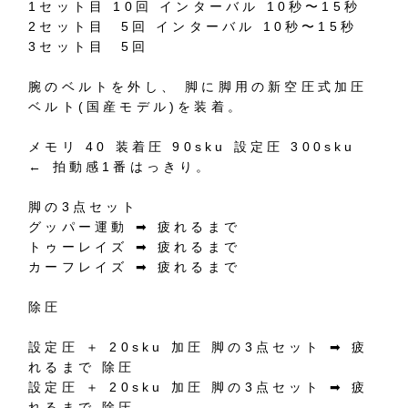
1
セット目
10
回
インターバル
10
秒〜
15
秒
2
セット目
5
回
インターバル
10
秒〜
15
秒
3
セット目
5
回
腕のベルトを外し、
脚に脚用の新空圧式加圧
ベルト
(
国産モデル
)
を装着。
メモリ
40
装着圧
90sku
設定圧
300sku
←
拍動感
1
番はっきり。
脚の
3
点セット
グッパー運動
➡︎
疲れるまで
トゥーレイズ
➡︎
疲れるまで
カーフレイズ
➡︎
疲れるまで
除圧
設定圧
＋
20sku
加圧
脚の
3
点セット
➡︎
疲
れるまで
除圧
設定圧
＋
20sku
加圧
脚の
3
点セット
➡︎
疲
れるまで
除圧