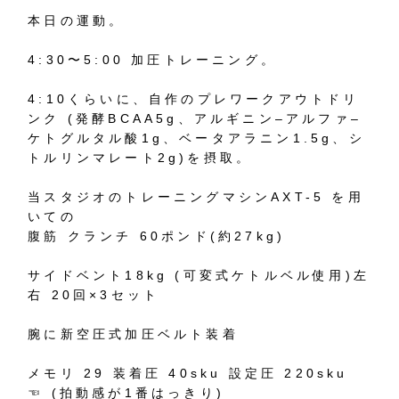
本日の運動。
4:30
〜
5:00
加圧トレーニング。
4:10
くらいに、自作のプレワークアウトドリ
ンク
(
発酵
BCAA5g
、アルギニン
–
アルファ
–
ケトグルタル酸
1g
、ベータアラニン
1.5g
、シ
トルリンマレート
2g)
を摂取。
当スタジオのトレーニングマシン
AXT-5
を用
いての
腹筋
クランチ
60
ポンド
(
約
27kg)
サイドベント
18kg (
可変式ケトルベル使用
)
左
右
20
回
×3
セット
腕に新空圧式加圧ベルト装着
メモリ
29
装着圧
40sku
設定圧
220sku
☜
(
拍動感が
1
番はっきり
)