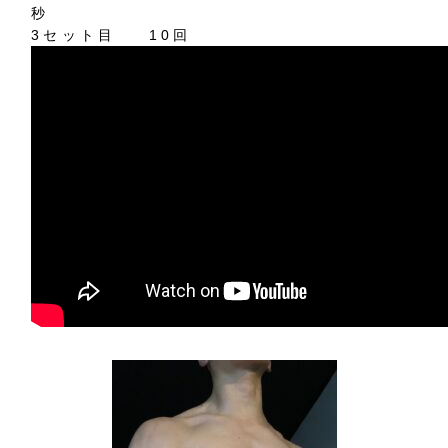
秒
3
セット目
10
回