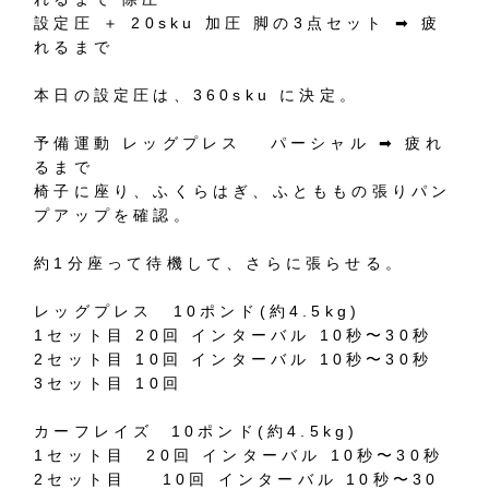
設定圧
＋
20sku
加圧
脚の
3
点セット
➡︎
疲
れるまで
本日の設定圧は、
360sku
に決定。
予備運動
レッグプレス
パーシャル
➡︎
疲れ
るまで
椅子に座り、ふくらはぎ、ふとももの張りパン
プアップを確認。
約
1
分座って待機して、さらに張らせる。
レッグプレス
10
ポンド
(
約
4.5kg)
1
セット目
20
回
インターバル
10
秒〜
30
秒
2
セット目
10
回
インターバル
10
秒〜
30
秒
3
セット目
10
回
カーフレイズ
10
ポンド
(
約
4.5kg)
1
セット目
20
回
インターバル
10
秒〜
30
秒
2
セット目
10
回
インターバル
10
秒〜
30