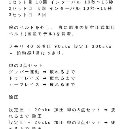
1
セット目
10
回
インターバル
10
秒〜
15
秒
2
セット目
5
回
インターバル
10
秒〜
15
秒
3
セット目
5
回
腕のベルトを外し、
脚に脚用の新空圧式加圧
ベルト
(
国産モデル
)
を装着。
メモリ
40
装着圧
90sku
設定圧
300sku
←
拍動感
1
番はっきり。
脚の
3
点セット
グッパー運動
➡︎
疲れるまで
トゥーレイズ
➡︎
疲れるまで
カーフレイズ
➡︎
疲れるまで
除圧
設定圧
＋
20sku
加圧
脚の
3
点セット
➡︎
疲
れるまで
除圧
設定圧
＋
20sku
加圧
脚の
3
点セット
➡︎
疲
れるまで
除圧