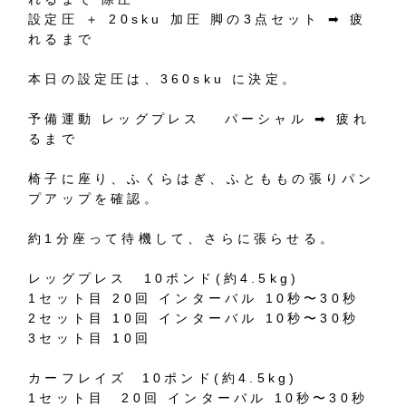
設定圧
＋
20sku
加圧
脚の
3
点セット
➡︎
疲
れるまで
本日の設定圧は、
360sku
に決定。
予備運動
レッグプレス
パーシャル
➡︎
疲れ
るまで
椅子に座り、ふくらはぎ、ふとももの張りパン
プアップを確認。
約
1
分座って待機して、さらに張らせる。
レッグプレス
10
ポンド
(
約
4.5kg)
1
セット目
20
回
インターバル
10
秒〜
30
秒
2
セット目
10
回
インターバル
10
秒〜
30
秒
3
セット目
10
回
カーフレイズ
10
ポンド
(
約
4.5kg)
1
セット目
20
回
インターバル
10
秒〜
30
秒