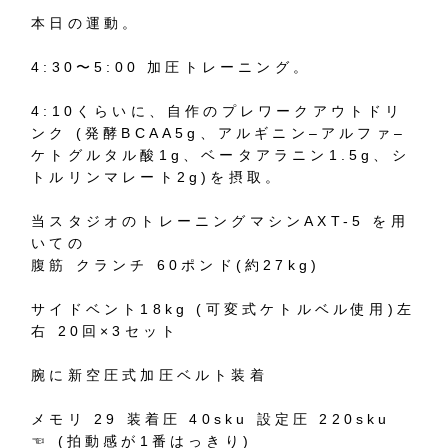
本日の運動。
4:30
〜
5:00
加圧トレーニング。
4:10
くらいに、自作のプレワークアウトドリ
ンク
(
発酵
BCAA5g
、アルギニン
–
アルファ
–
ケトグルタル酸
1g
、ベータアラニン
1.5g
、シ
トルリンマレート
2g)
を摂取。
当スタジオのトレーニングマシン
AXT-5
を用
いての
腹筋
クランチ
60
ポンド
(
約
27kg)
サイドベント
18kg (
可変式ケトルベル使用
)
左
右
20
回
×3
セット
腕に新空圧式加圧ベルト装着
メモリ
29
装着圧
40sku
設定圧
220sku
☜
(
拍動感が
1
番はっきり
)