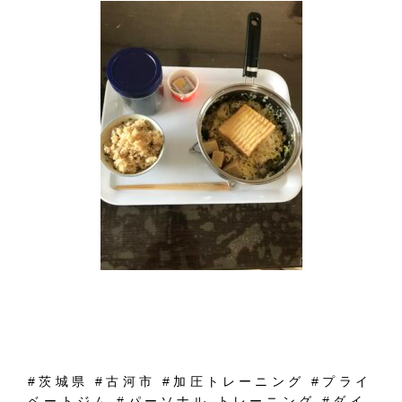
#
茨城県
#
古河市
#
加圧トレーニング
#
プライ
ベートジム
#
パーソナル
トレーニング
#
ダイ