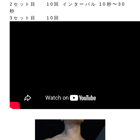
2
セット目
10
回
インターバル
10
秒〜
30
秒
3
セット目
10
回