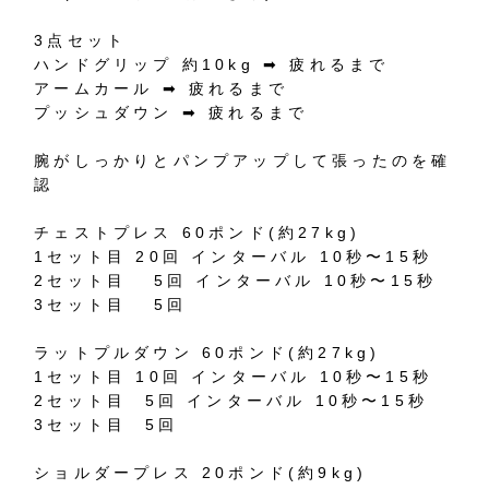
3
点セット
ハンドグリップ
約
10kg
➡︎
疲れるまで
アームカール
➡︎
疲れるまで
プッシュダウン
➡︎
疲れるまで
腕がしっかりとパンプアップして張ったのを確
認
チェストプレス
60
ポンド
(
約
27kg)
1
セット目
20
回
インターバル
10
秒〜
15
秒
2
セット目
5
回
インターバル
10
秒〜
15
秒
3
セット目
5
回
ラットプルダウン
60
ポンド
(
約
27kg)
1
セット目
10
回
インターバル
10
秒〜
15
秒
2
セット目
5
回
インターバル
10
秒〜
15
秒
3
セット目
5
回
ショルダープレス
20
ポンド
(
約
9kg)