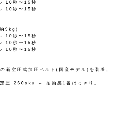
ル
10
秒〜
15
秒
ル
10
秒〜
15
秒
約
9kg)
ル
10
秒〜
15
秒
ル
10
秒〜
15
秒
ル
10
秒〜
15
秒
用の新空圧式加圧ベルト
(
国産モデル
)
を装着。
設定圧
260sku ←
拍動感
1
番はっきり。