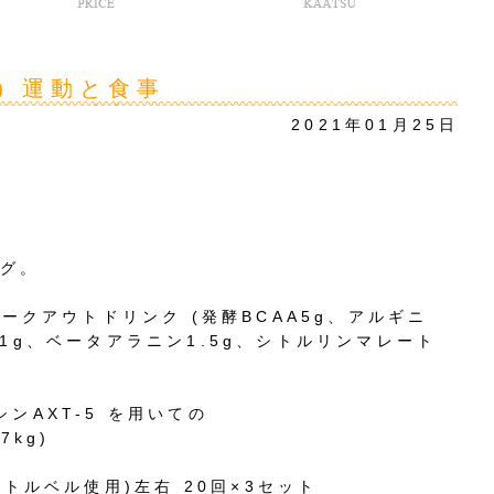
月) 運動と食事
2021年01月25日
グ。
ワークアウトドリンク
(
発酵
BCAA5g
、アルギニ
1g
、ベータアラニン
1.5g
、シトルリンマレート
シン
AXT-5
を用いての
7kg)
ケトルベル使用
)
左右
20
回
×3
セット