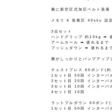
腕に新空圧式加圧ベルト装着
メモリ
6
装着圧
40sku
設
3
点セット
ハンドグリップ
約
10kg
➡︎
アームカール
➡︎
疲れるまで
プッシュダウン
➡︎
疲れるま
腕がしっかりとパンプアップ
チェストプレス
60
ポンド
(
約
1
セット目
50
回
インターバ
2
セット目
20
回
インターバ
3
セット目
10
回
インターバ
4
セット目
10
回
ラットプルダウン
60
ポンド
(
1
セット目
50
回
インターバ