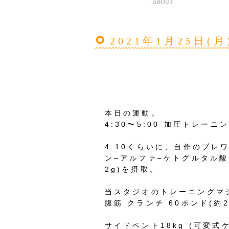
2021年1月25日(
本日の運動。
4:30
〜
5:00
加圧トレーニン
4:10
くらいに、自作のプレ
ン
–
アルファ
–
ケトグルタル酸
2g)
を摂取。
当スタジオのトレーニングマ
腹筋
クランチ
60
ポンド
(
約
2
サイドベント
18kg (
可変式