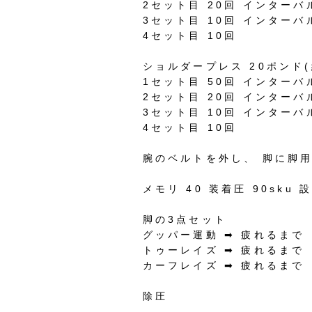
2
セット目
20
回
インターバ
3
セット目
10
回
インターバ
4
セット目
10
回
ショルダープレス
20
ポンド
(
1
セット目
50
回
インターバ
2
セット目
20
回
インターバ
3
セット目
10
回
インターバ
4
セット目
10
回
腕のベルトを外し、
脚に脚
メモリ
40
装着圧
90sku
脚の
3
点セット
グッパー運動
➡︎
疲れるまで
トゥーレイズ
➡︎
疲れるまで
カーフレイズ
➡︎
疲れるまで
除圧