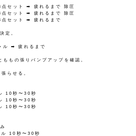
3
点セット
➡︎
疲れるまで
除圧
3
点セット
➡︎
疲れるまで
除圧
3
点セット
➡︎
疲れるまで
決定。
ャル
➡︎
疲れるまで
とももの張りパンプアップを確認。
に張らせる。
み
ル
10
秒〜
30
秒
ル
10
秒〜
30
秒
ル
10
秒〜
30
秒
のみ
バル
10
秒〜
30
秒