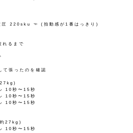
定圧
220sku
☜
(
拍動感が
1
番はっきり
)
疲れるまで
で
して張ったのを確認
27kg)
ル
10
秒〜
15
秒
ル
10
秒〜
15
秒
ル
10
秒〜
15
秒
約
27kg)
ル
10
秒〜
15
秒