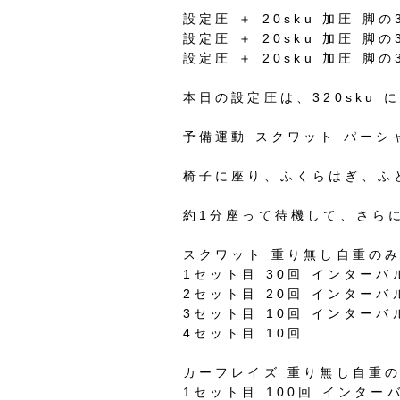
設定圧
＋
20sku
加圧
脚の
設定圧
＋
20sku
加圧
脚の
設定圧
＋
20sku
加圧
脚の
本日の設定圧は、
320sku
に
予備運動
スクワット
パーシ
椅子に座り、ふくらはぎ、ふ
約
1
分座って待機して、さら
スクワット
重り無し自重の
1
セット目
30
回
インターバ
2
セット目
20
回
インターバ
3
セット目
10
回
インターバ
4
セット目
10
回
カーフレイズ
重り無し自重
1
セット目
100
回
インター