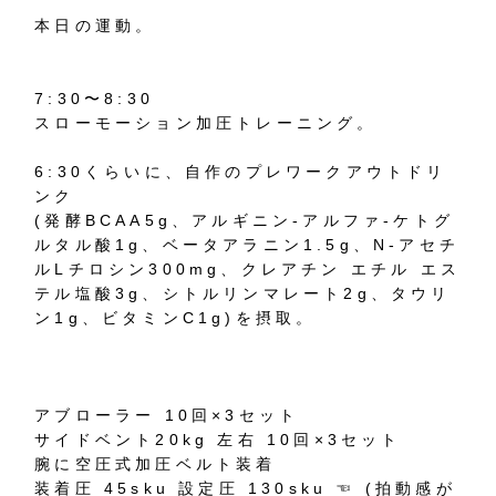
本日の運動。
7:30〜8:30
スローモーション加圧トレーニング。
6:30くらいに、自作のプレワークアウトドリ
ンク
(発酵BCAA5g、アルギニン-アルファ-ケトグ
ルタル酸1g、ベータアラニン1.5g、N-アセチ
ルLチロシン300mg、クレアチン エチル エス
テル塩酸3g、シトルリンマレート2g、タウリ
ン1g、ビタミンC1g)を摂取。
アブローラー 10回×3セット
サイドベント20kg 左右 10回×3セット
腕に空圧式加圧ベルト装着
装着圧 45sku 設定圧 130sku ☜ (拍動感が