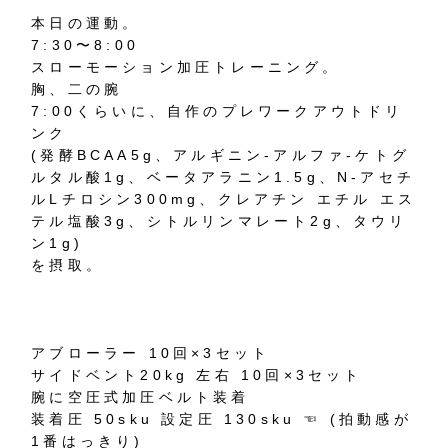
本日の運動。
7:30〜8:00
スローモーション加圧トレーニング。
胸、二の腕
7:00くらいに、自作のプレワークアウトドリ
ンク
(発酵BCAA5g、アルギニン-アルファ-ケトグ
ルタル酸1g、ベータアラニン1.5g、N-アセチ
ルLチロシン300mg、クレアチン エチル エス
テル塩酸3g、シトルリンマレート2g、タウリ
ン1g)
を摂取。
アブローラー 10回×3セット
サイドベント20kg 左右 10回×3セット
腕に空圧式加圧ベルト装着
装着圧 50sku 設定圧 130sku ☜ (拍動感が
1番はっきり)