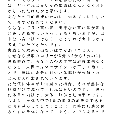
は、どうすれば良いかの知識はなんとなくお分
かりいただけたかと思います。
あなたの目的達成のために、先延ばしにしない
で、今すぐ始めてください。
やらなくて良い言い訳、出来ない言い訳が沢山
頭をよぎる方もいらっしゃると思いますが、出
来ない言い訳ではなく、どうすれば出来るかを
考えていただきたいです。
実践して効果が出ないはずがありません。
なぜなら摂取カロリーが3分の2から3分の1に
減る時点で、あなたの今の体重は維持出来なく
なるし、人間の身体のサイクルが正しく働くこ
とで、無駄に余分に付いた体脂肪が分解され、
どんどん排泄されていきます。
ただ仮に体重が1kg減った場合、それが無駄な
脂肪だけで減ってくれれば良いのですが、減っ
た体重の内訳は、大体、脂肪と筋肉半々です。
つまり、身体の中で1番の脂肪の消費者である
筋肉も減らしてしまうことは、同時に脂肪の付
きやすい身体になってしまうことでもあるので