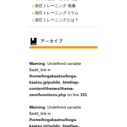
加圧トレーニング 画像
加圧トレーニングコラム
加圧トレーニングとは？
Warning
: Undefined variable
$add_link in
/home/kogakaatsu/koga-
kaatsu.jp/public_html/wp-
content/themes/thema-
zero/functions.php
on line
151
Warning
: Undefined variable
$add_link in
/home/kogakaatsu/koga-
kaatsu.jp/public_html/wp-