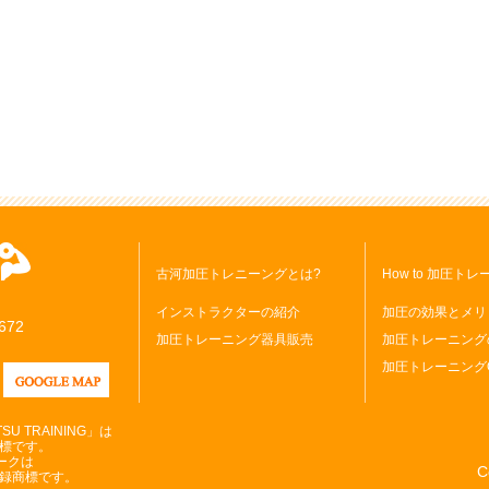
古河加圧トレニーングとは?
How to 加圧ト
インストラクターの紹介
加圧の効果とメリ
672
加圧トレーニング器具販売
加圧トレーニング
加圧トレーニング
 TRAINING」は
商標です。
マークは
C
登録商標です。