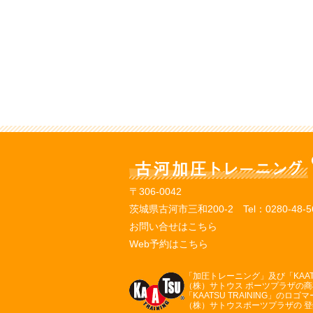
〒306-0042
茨城県古河市三和200-2 Tel：
0280-48-5
お問い合せはこちら
Web予約はこちら
「加圧トレーニング」及び「KAATSU
（株）サトウス ポーツプラザの
「KAATSU TRAINING」のロゴ
（株）サトウスポーツプラザの 