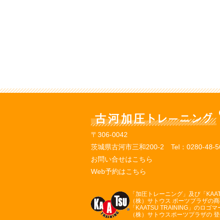
〒306-0042
茨城県古河市三和200-2 Tel：
0280-48-5
お問い合せはこちら
Web予約はこちら
「加圧トレーニング」及び「KAATSU
（株）サトウス ポーツプラザの
「KAATSU TRAINING」のロゴ
（株）サトウスポーツプラザの 