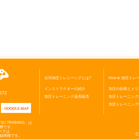
古河加圧トレニーングとは?
How to 加圧ト
インストラクターの紹介
加圧の効果とメリ
672
加圧トレーニング器具販売
加圧トレーニング
加圧トレーニング
 TRAINING」は
商標です。
マークは
C
登録商標です。