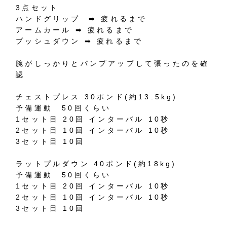
3
点セット
ハンドグリップ
➡︎
疲れるまで
アームカール
➡︎
疲れるまで
プッシュダウン
➡︎
疲れるまで
腕がしっかりとパンプアップして張ったのを確
認
チェストプレス
30
ポンド
(
約
13.5kg)
予備運動
50
回くらい
1
セット目
20
回
インターバル
10
秒
2
セット目
10
回
インターバル
10
秒
3
セット目
10
回
ラットプルダウン
40
ポンド
(
約
18kg)
予備運動
50
回くらい
1
セット目
20
回
インターバル
10
秒
2
セット目
10
回
インターバル
10
秒
3
セット目
10
回