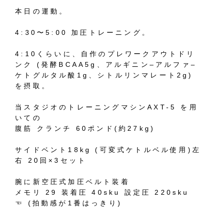
本日の運動。
4:30
〜
5:00
加圧トレーニング。
4:10
くらいに、自作のプレワークアウトドリ
ンク
(
発酵
BCAA5g
、アルギニン
–
アルファ
–
ケトグルタル酸
1g
、シトルリンマレート
2g)
を摂取。
当スタジオのトレーニングマシン
AXT-5
を用
いての
腹筋
クランチ
60
ポンド
(
約
27kg)
サイドベント
18kg (
可変式ケトルベル使用
)
左
右
20
回
×3
セット
腕に新空圧式加圧ベルト装着
メモリ
29
装着圧
40sku
設定圧
220sku
☜
(
拍動感が
1
番はっきり
)