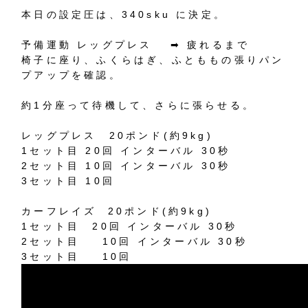
本日の設定圧は、
340sku
に決定。
予備運動
レッグプレス
➡︎
疲れるまで
椅子に座り、ふくらはぎ、ふとももの張りパン
プアップを確認。
約
1
分座って待機して、さらに張らせる。
レッグプレス
20
ポンド
(
約
9kg)
1
セット目
20
回
インターバル
30
秒
2
セット目
10
回
インターバル
30
秒
3
セット目
10
回
カーフレイズ
20
ポンド
(
約
9kg)
1
セット目
20
回
インターバル
30
秒
2
セット目
10
回
インターバル
30
秒
3
セット目
10
回