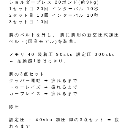
ショルダープレス
20
ポンド
(
約
9kg)
1
セット目
20
回
インターバル
10
秒
2
セット目
10
回
インターバル
10
秒
3
セット目
10
回
腕のベルトを外し、
脚に脚用の新空圧式加圧
ベルト
(
国産モデル
)
を装着。
メモリ
40
装着圧
90sku
設定圧
300sku
←
拍動感
1
番はっきり。
脚の
3
点セット
グッパー運動
➡︎
疲れるまで
トゥーレイズ
➡︎
疲れるまで
カーフレイズ
➡︎
疲れるまで
除圧
設定圧
＋
40sku
加圧
脚の
3
点セット
➡︎
疲
れるまで