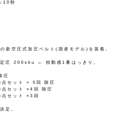
ル10秒
用の新空圧式加圧ベルト(国産モデル)を装着。
設定圧 200sku ← 拍動感1番はっきり。
除圧
3点セット × 5回 除圧
の3点セット ×4回 除圧
の3点セット ×3回
に決定。
み