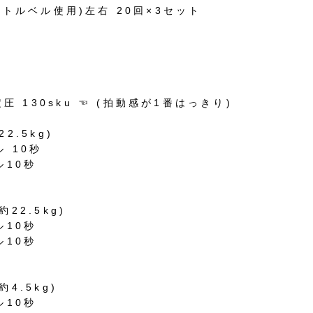
ケトルベル使用)左右 20回×3セット
定圧 130sku ☜ (拍動感が1番はっきり)
2.5kg)
 10秒
ル10秒
22.5kg)
ル10秒
ル10秒
4.5kg)
ル10秒