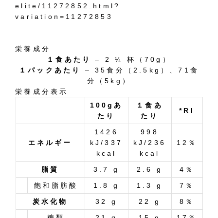
elite/11272852.html?
variation=11272853
栄養成分
１食あたり
– 2 ¼ 杯（70g）
１パックあたり
– 35食分（2.5kg）、71食
分（5kg）
栄養成分表示
100gあ
１食あ
*RI
たり
たり
1426
998
エネルギー
kJ/337
kJ/236
12％
kcal
kcal
脂質
3.7 g
2.6 g
4％
飽和脂肪酸
1.8 g
1.3 g
7％
炭水化物
32 g
22 g
8％
糖類
21 g
15 g
17％