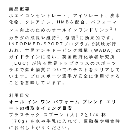
商品概要
ホエイコンセントレート、アイソレート、炭水
化物、クレアチン、HMBを配合。パフォーマ
2
ンス向上のためのオールインワンドリンク
！
1
3
カラダの成長や維持
、修復
に効果的です。
INFORMED-SPORTプログラムで試験が行
われ、世界アンチドーピング機構（WADA）の
ガイドラインに従い、英国政府化学者研究所
（LGC）が誇る世界トップクラスのスポーツ
ラボで禁止物質についてのテストをクリアして
います。プロスポーツ選手が安全に使用できる
ことを意味しています。
利用目安
オール イン ワン パフォーム ブレンド エリ
ートの摂取タイミング目安
プラスチック スプーン（大）2と1/4 杯
（70g）を水や牛乳に入れて、運動後や朝食時
にお召し上がりください。