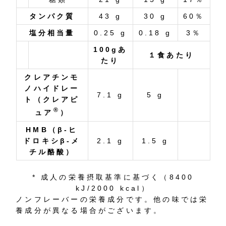
タンパク質
43 g
30 g
60％
塩分相当量
0.25 g
0.18 g
3％
100gあ
１食あたり
たり
クレアチンモ
ノハイドレー
7.1 g
5 g
ト（クレアピ
®
ュア
）
HMB（β-ヒ
ドロキシβ-メ
2.1 g
1.5 g
チル酪酸）
* 成人の栄養摂取基準に基づく（8400
kJ/2000 kcal）
ノンフレーバーの栄養成分です。他の味では栄
養成分が異なる場合がございます。