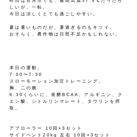
昨日は古河市でも、最高気温37.5℃だったら
しいが、一転。
今日は涼しくとても過ごしやすい。
夏は暑いものだが、暑過ぎるのもキツイ。
おそらく、農作物は日照不足かもしれない。
本日の運動。
7:00〜7:30
スローモーション加圧トレーニング。
胸、二の腕
6:30くらいに、発酵BCAA、アルギニン、ク
エン酸、シトルリンマレート、タウリンを摂
取。
アブローラー 10回×3セット
サイドベント20kg 左右 10回×3セット