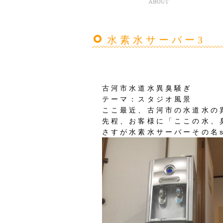
水素水サーバー3
古河市水道水異臭騒ぎ
テーマ：
スタジオ風景
ここ最近、古河市の水道水の
先程、お客様に「ここの水、
さすが水素水サーバーその名sui